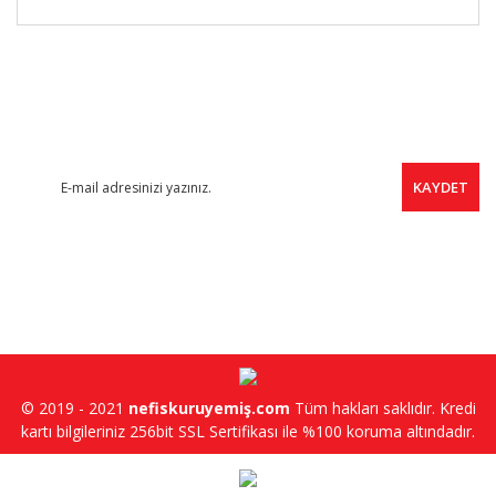
FIRSAT HABERCİSİ
Yeni ürünler, indirimler ve kampanyalardan haberdar olmak için
ücretsiz e-bültene kayıt olabilirsiniz.
KAYDET
SOSYAL MEDYA
© 2019 - 2021
nefiskuruyemiş.com
Tüm hakları saklıdır. Kredi
kartı bilgileriniz 256bit SSL Sertifikası ile %100 koruma altındadır.