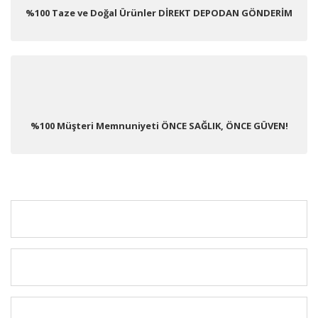
%100 Taze ve Doğal Ürünler DİREKT DEPODAN GÖNDERİM
%100 Müşteri Memnuniyeti ÖNCE SAĞLIK, ÖNCE GÜVEN!
KURUMSAL
MÜŞTERİ HİZMETLERİ
ÜYELERE ÖZEL