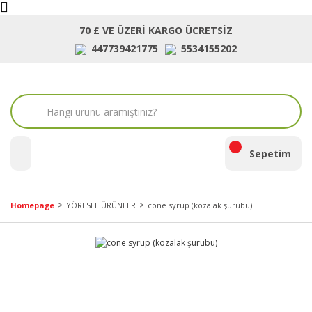
70 £ VE ÜZERİ KARGO ÜCRETSİZ
447739421775
5534155202
ara
Sepetim
Homepage
YÖRESEL ÜRÜNLER
cone syrup (kozalak şurubu)