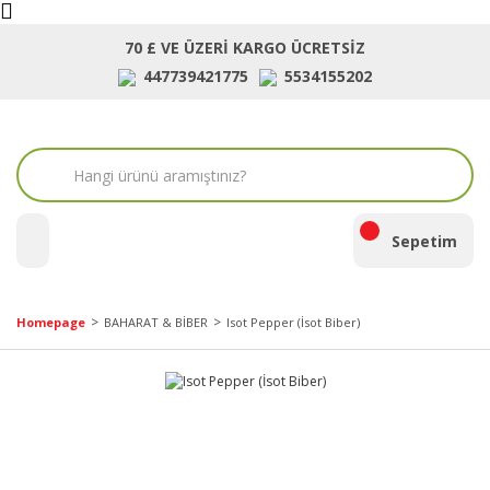
70 £ VE ÜZERİ KARGO ÜCRETSİZ
447739421775
5534155202
ara
Sepetim
Homepage
BAHARAT & BİBER
Isot Pepper (İsot Biber)