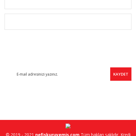
MÜŞTERİ HİZMETLERİ
ÜYELERE ÖZEL
FIRSAT HABERCİSİ
Yeni ürünler, indirimler ve kampanyalardan haberdar olmak için
ücretsiz e-bültene kayıt olabilirsiniz.
KAYDET
SOSYAL MEDYA
© 2019 - 2021
nefiskuruyemiş.com
Tüm hakları saklıdır. Kredi