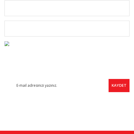
MÜŞTERİ HİZMETLERİ
ÜYELERE ÖZEL
FIRSAT HABERCİSİ
Yeni ürünler, indirimler ve kampanyalardan haberdar olmak için
ücretsiz e-bültene kayıt olabilirsiniz.
KAYDET
SOSYAL MEDYA