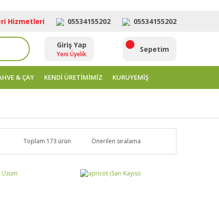
ri Hizmetleri
05534155202
05534155202
Giriş Yap
ara
Sepetim
Yeni Üyelik
AHVE & ÇAY
KENDİ ÜRETİMİMİZ
KURUYEMİŞ
Toplam 173 ürün