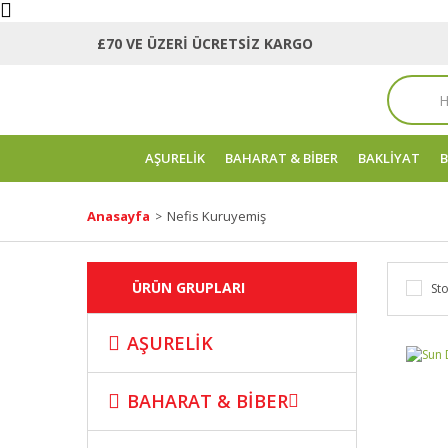
£70 VE ÜZERİ ÜCRETSİZ KARGO
AŞURELİK
BAHARAT & BİBER
BAKLİYAT
B
Anasayfa
Nefis Kuruyemiş
ÜRÜN GRUPLARI
Sto
AŞURELİK
BAHARAT & BİBER