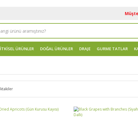
Müşte
İTKİSEL ÜRÜNLER
DOĞAL ÜRÜNLER
DRAJE
GURME TATLAR
K
ktakiler