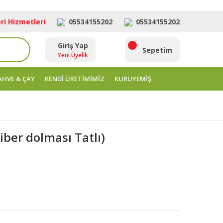
ri Hizmetleri
05534155202
05534155202
Giriş Yap
ara
Sepetim
Yeni Üyelik
AHVE & ÇAY
KENDİ ÜRETİMİMİZ
KURUYEMİŞ
iber dolması Tatlı)