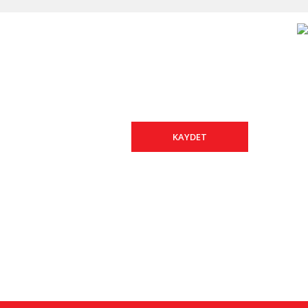
yalardan haberdar olmak için ücretsiz e-bültene kayıt
KAYDET