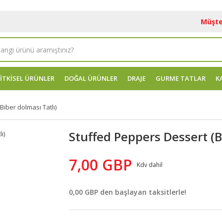
Müşte
İTKİSEL ÜRÜNLER
DOĞAL ÜRÜNLER
DRAJE
GURME TATLAR
K
iber dolması Tatlı)
Stuffed Peppers Dessert (B
7,00 GBP
Kdv dahil
0,00 GBP den başlayan taksitlerle!