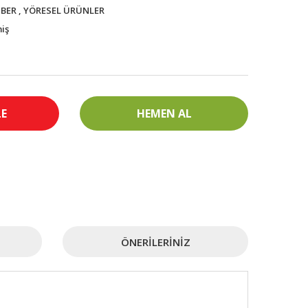
İBER
,
YÖRESEL ÜRÜNLER
iş
LE
HEMEN AL
ÖNERILERINIZ