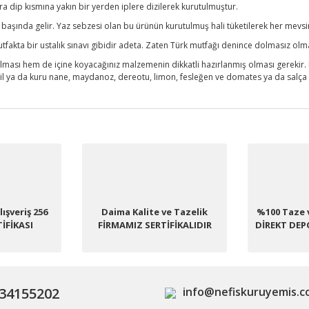
nra dip kısmına yakın bir yerden iplere dizilerek kurutulmuştur.
 başında gelir. Yaz sebzesi olan bu ürünün kurutulmuş hali tüketilerek her mevsim 
utfakta bir ustalık sınavı gibidir adeta. Zaten Türk mutfağı denince dolmasız olmaz
lması hem de içine koyacağınız malzemenin dikkatli hazırlanmış olması gerekir.
l ya da kuru nane, maydanoz, dereotu, limon, fesleğen ve domates ya da salça ile
diğer konularda yetersiz gördüğünüz noktaları öneri formunu kullanarak tara
Bu ürüne ilk yorumu siz yapın!
ışveriş 256
Daima Kalite ve Tazelik
Yorum Yaz
%100 Taze 
TİFİKASI
FİRMAMIZ SERTİFİKALIDIR
DİREKT DE
34155202
info@nefiskuruyemis.