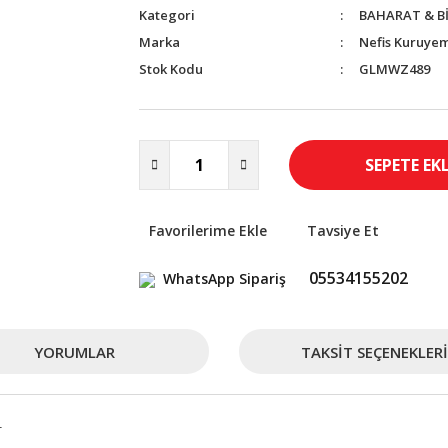
Kategori
BAHARAT & B
Marka
Nefis Kuruyem
Stok Kodu
GLMWZ489
SEPETE EK
Tavsiye Et
05534155202
WhatsApp Sipariş
YORUMLAR
TAKSIT SEÇENEKLERI
r