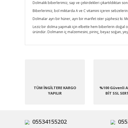
Dolmalık biberlerimiz, sap ve çekirdekleri çıkartıldıktan so
Biberlerimiz, bol miktarda A ve C vitamini içeren sebzelerin
Dolmalar ayrı bir hüner, ayrı bir marifet ister şüphesiz ki. M
Leziz bir dolma yapmak için elbette hem biberlerin doğal o
üründür. Dolmanın iç malzemesini, pirinç, beyaz soğan, yeşi
Bu ürünün fiyat bilgisi, resim, ürün açıklamalarında ve 
Görüş ve önerileriniz için teşekkür ederiz.
Ürün resmi kalitesiz, bozuk veya görüntülenemiyor.
TÜM İNGİLTERE KARGO
%100 Güvenli Al
Ürün açıklamasında eksik bilgiler bulunuyor.
YAPILIR
BİT SSL SER
Ürün bilgilerinde hatalar bulunuyor.
Ürün fiyatı diğer sitelerden daha pahalı.
Bu ürüne benzer farklı alternatifler olmalı.
05534155202
055