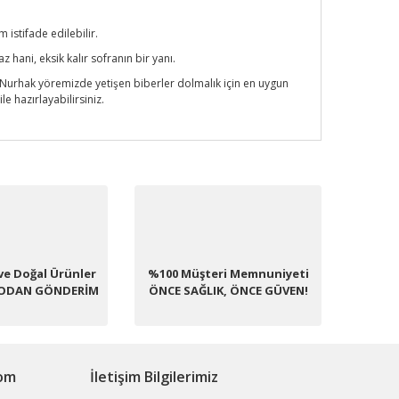
istifade edilebilir.
 hani, eksik kalır sofranın bir yanı.
 Nurhak yöremizde yetişen biberler dolmalık için en uygun
 hazırlayabilirsiniz.
fımıza iletebilirsiniz.
ve Doğal Ürünler
%100 Müşteri Memnuniyeti
PODAN GÖNDERİM
ÖNCE SAĞLIK, ÖNCE GÜVEN!
com
İletişim Bilgilerimiz