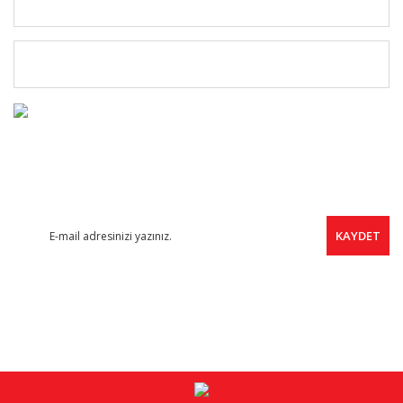
MÜŞTERİ HİZMETLERİ
ÜYELERE ÖZEL
FIRSAT HABERCİSİ
Yeni ürünler, indirimler ve kampanyalardan haberdar olmak için
ücretsiz e-bültene kayıt olabilirsiniz.
KAYDET
SOSYAL MEDYA