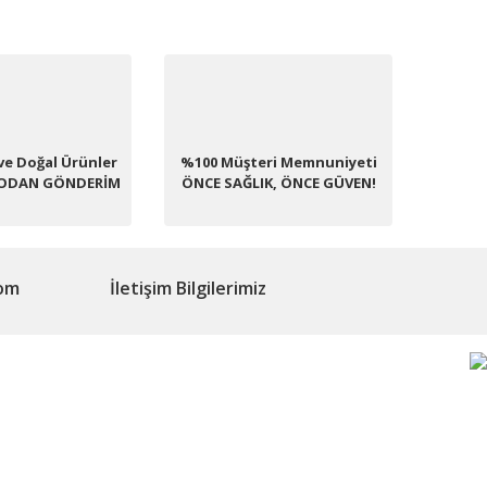
fımıza iletebilirsiniz.
ve Doğal Ürünler
%100 Müşteri Memnuniyeti
PODAN GÖNDERİM
ÖNCE SAĞLIK, ÖNCE GÜVEN!
com
İletişim Bilgilerimiz
yalardan haberdar olmak için ücretsiz e-bültene kayıt