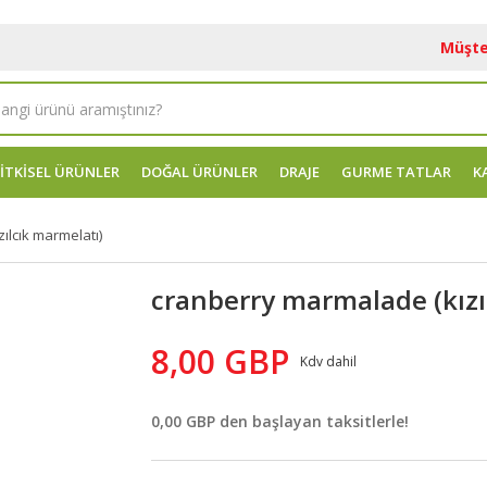
Müşte
İTKİSEL ÜRÜNLER
DOĞAL ÜRÜNLER
DRAJE
GURME TATLAR
K
ılcık marmelatı)
cranberry marmalade (kızı
8,00 GBP
Kdv dahil
0,00 GBP den başlayan taksitlerle!