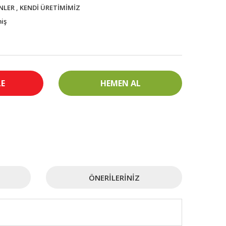
NLER
,
KENDİ ÜRETİMİMİZ
iş
LE
HEMEN AL
ÖNERILERINIZ