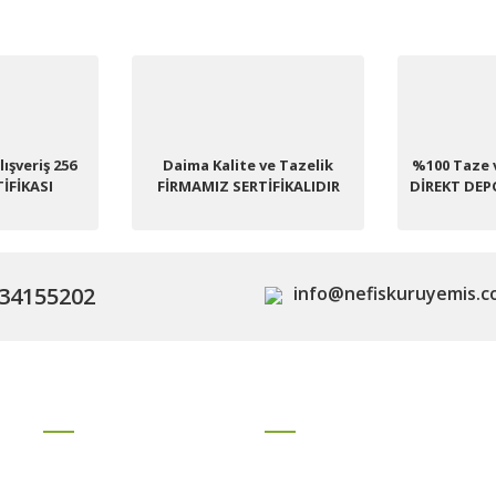
diğer konularda yetersiz gördüğünüz noktaları öneri formunu kullanarak tara
Bu ürüne ilk yorumu siz yapın!
ışveriş 256
Daima Kalite ve Tazelik
Yorum Yaz
%100 Taze 
TİFİKASI
FİRMAMIZ SERTİFİKALIDIR
DİREKT DE
34155202
info@nefiskuruyemis.
ÜYELERE ÖZEL
FIRSAT HABERCİSİ
Gönder
Yeni Üyelik
Yeni ürünler, indirimler ve kampan
olabilirsiniz.