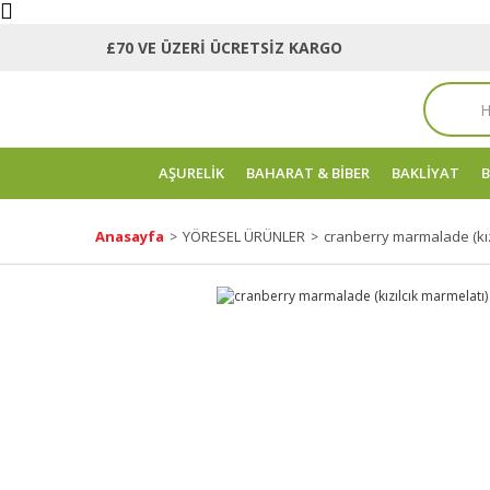
£70 VE ÜZERİ ÜCRETSİZ KARGO
AŞURELİK
BAHARAT & BİBER
BAKLİYAT
B
Anasayfa
YÖRESEL ÜRÜNLER
cranberry marmalade (kız