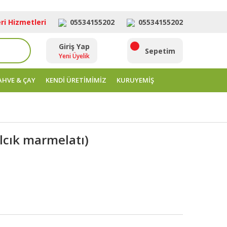
ri Hizmetleri
05534155202
05534155202
Giriş Yap
ara
Sepetim
Yeni Üyelik
AHVE & ÇAY
KENDİ ÜRETİMİMİZ
KURUYEMİŞ
lcık marmelatı)