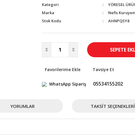
Kategori
YÖRESEL ÜRÜ
Marka
Nefis Kuruyem
Stok Kodu
AHNPQSY8
SEPETE EK
Tavsiye Et
05534155202
WhatsApp Sipariş
YORUMLAR
TAKSIT SEÇENEKLERI