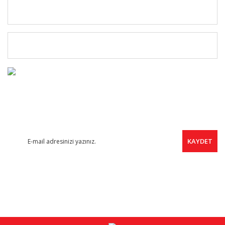
MÜŞTERİ HİZMETLERİ
ÜYELERE ÖZEL
FIRSAT HABERCİSİ
Yeni ürünler, indirimler ve kampanyalardan haberdar olmak için
ücretsiz e-bültene kayıt olabilirsiniz.
KAYDET
SOSYAL MEDYA