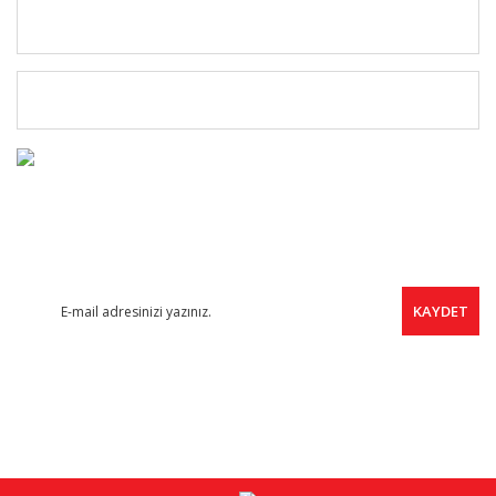
MÜŞTERİ HİZMETLERİ
ÜYELERE ÖZEL
FIRSAT HABERCİSİ
Yeni ürünler, indirimler ve kampanyalardan haberdar olmak için
ücretsiz e-bültene kayıt olabilirsiniz.
KAYDET
SOSYAL MEDYA