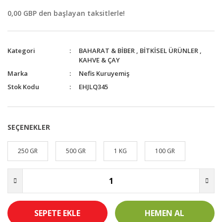
0,00 GBP den başlayan taksitlerle!
Kategori
BAHARAT & BİBER
,
BİTKİSEL ÜRÜNLER
,
KAHVE & ÇAY
Marka
Nefis Kuruyemiş
Stok Kodu
EHJLQ345
SEÇENEKLER
250 GR
500 GR
1 KG
100 GR
SEPETE EKLE
HEMEN AL