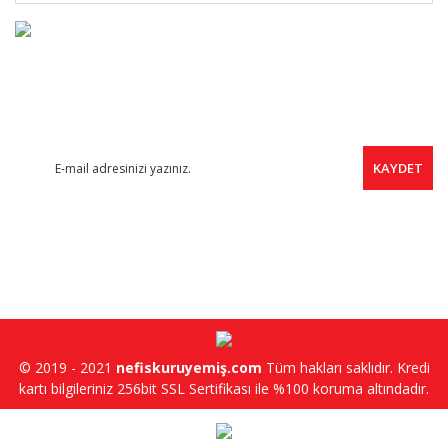
FIRSAT HABERCİSİ
Yeni ürünler, indirimler ve kampanyalardan haberdar olmak için
ücretsiz e-bültene kayıt olabilirsiniz.
KAYDET
SOSYAL MEDYA
© 2019 - 2021
nefiskuruyemiş.com
Tüm hakları saklıdır. Kredi
kartı bilgileriniz 256bit SSL Sertifikası ile %100 koruma altındadır.