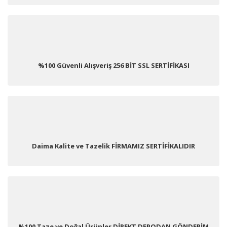
%100 Güvenli Alışveriş 256 BİT SSL SERTİFİKASI
Daima Kalite ve Tazelik FİRMAMIZ SERTİFİKALIDIR
%100 Taze ve Doğal Ürünler DİREKT DEPODAN GÖNDERİM