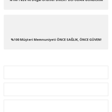
%100 Müşteri Memnuniyeti ÖNCE SAĞLIK, ÖNCE GÜVEN!
KURUMSAL
MÜŞTERİ HİZMETLERİ
ÜYELERE ÖZEL